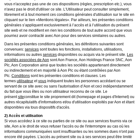
vous n'acceptez pas une de ces dispositions (règles, prescription etc.), vous
n'avez pas le droit d'utiliser ce site. L'Utilisateur peut consulter simplement,
librement et à tout moment ces conditions générales d'utilisation sur le site en
cliquant sur le lien «Mentions légales». Par ailleurs, les présentes conditions
générales s’appliquent exclusivement à l’accès et à l’utilisation du présent
site web et ne modifient en rien les conditions de tout autre accord que vous
pourriez avoir contracté avec Aon pour des services similaires ou autres.
Dans les présentes conditions générales, les définitions suivantes sont
convenues:
services
sont toutes les fonctions, installations, utilisations,
informations ou autres
services
disponibles ou acquis via le présent site.
Les
sociétés associées de Aon
sont Aon France, Aon Holdings France SNC, Aon
Plc, Aon Corporation ainsi que toutes les sociétés appartenant directement
ou indirectement et en majorité à Aon Plc ou étant contrôlées par Aon
Plc.
Conditions
sont les présentes conditions et clauses. Les
termes
utilisateur
et
vous
indiquent toutes les personnes accédant ou se
servant de ce site avec ou sans l'autorisation d’Aon et ceci indépendamment
du fait que vous êtes ou non utilisateur reconnu de ce site. Le
présent
site
constitue le site proprement dit (homepage et pages d'Internet) ou
autres récapitulatifs d'informations et/ou d'utilisation exploités par Aon et étant
disponibles via tous dispositifs d'accès.
2) Accès et utilisation
Si vous accédez à ce site ou parties de ce site ou aux services fournis via ce
site, Aon a le droit de vous refuser l'accès ou de l'interrompre au cas où les
informations communiquées sont insuffisantes ou les sommes dues n'ont pas
encore été payées. L'accès au présent site ou à ses services peut être limité