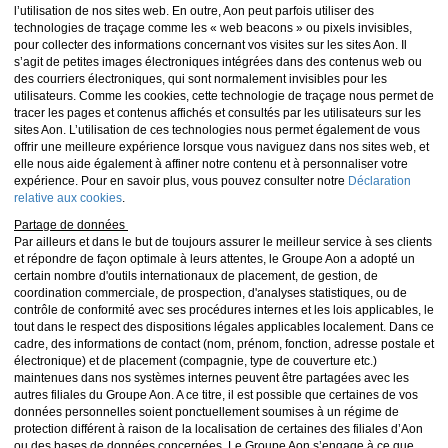
l’utilisation de nos sites web. En outre, Aon peut parfois utiliser des
technologies de traçage comme les « web beacons » ou pixels invisibles,
pour collecter des informations concernant vos visites sur les sites Aon. Il
s’agit de petites images électroniques intégrées dans des contenus web ou
des courriers électroniques, qui sont normalement invisibles pour les
utilisateurs. Comme les cookies, cette technologie de traçage nous permet de
tracer les pages et contenus affichés et consultés par les utilisateurs sur les
sites Aon. L’utilisation de ces technologies nous permet également de vous
offrir une meilleure expérience lorsque vous naviguez dans nos sites web, et
elle nous aide également à affiner notre contenu et à personnaliser votre
expérience. Pour en savoir plus, vous pouvez consulter notre
Déclaration
relative aux cookies
.
Partage de données
Par ailleurs et dans le but de toujours assurer le meilleur service à ses clients
et répondre de façon optimale à leurs attentes, le Groupe Aon a adopté un
certain nombre d'outils internationaux de placement, de gestion, de
coordination commerciale, de prospection, d'analyses statistiques, ou de
contrôle de conformité avec ses procédures internes et les lois applicables, le
tout dans le respect des dispositions légales applicables localement. Dans ce
cadre, des informations de contact (nom, prénom, fonction, adresse postale et
électronique) et de placement (compagnie, type de couverture etc.)
maintenues dans nos systèmes internes peuvent être partagées avec les
autres filiales du Groupe Aon. A ce titre, il est possible que certaines de vos
données personnelles soient ponctuellement soumises à un régime de
protection différent à raison de la localisation de certaines des filiales d’Aon
ou des bases de données concernées. Le Groupe Aon s’engage à ce que