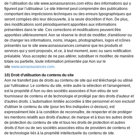
de l’utilisation du site www.aonassurances.com et/ou des informations qui y
figurent par l’utilisateur. Le site Internet peut comprendre des publications
comportant des imprécisions techniques ou des erreurs typographiques qui
seront corrigées dès leur découverte, à la seule discrétion d’Aon. De plus,
des modifications sont périodiquement apportées aux informations
présentées dans le site. Ces corrections et modifications peuvent être
apportées ultérieurement. Aon se réserve le droit de modifier, d'améliorer ou
de changer les informations, noms, images, photographies, logos et icônes
présentés sur le site www.aonassurances.comainsi que les produits et
services qui y sont proposés, et ce, à tout moment, avec ou sans notification
préalable. Vous acceptez de ne pas altérer, substituer ni modifier, de manière
totale ou partielle, toute information présentée par Aon sur le
site
www.aonassurances.com
.
10) Droit d’utilisation du contenu du site
Aon ne transfert pas de droits au contenu de site qui est téléchargé ou utilisé
par l'utilisateur. Le contenu du site, entre autre la sélection et l'arrangement,
est la propriété d’Aon ou des sociétés associées d’Aon et/ou de son
fournisseur de contenu et de technologie et protégé par des droits d'auteur et
d'autres droits. L'autorisation limitée accordée à titre personnel et non exclusif
d'utiliser le contenu du site (pour les fins indiquées ci-dessus), est
expressément liée à la condition de reconnaître, de respecter et de protéger
les mentions relatifs aux droits d'auteur, de marque et à tous les autres droits
de protection du contenu de site et tous les droits de protection et autres
droits d’Aon ou de ses sociétés associées et/ou de providers de contenu et
de technologie liés à la propriété intellectuelle du contenu de site.