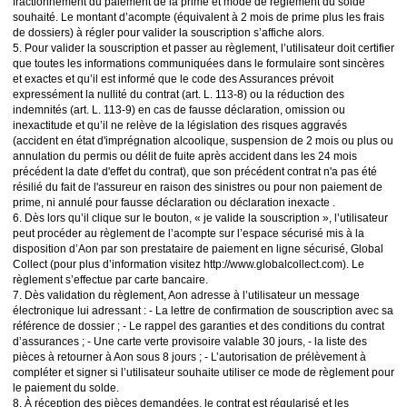
fractionnement du paiement de la prime et mode de règlement du solde
souhaité. Le montant d’acompte (équivalent à 2 mois de prime plus les frais
de dossiers) à régler pour valider la souscription s’affiche alors.
5. Pour valider la souscription et passer au règlement, l’utilisateur doit certifier
que toutes les informations communiquées dans le formulaire sont sincères
et exactes et qu’il est informé que le code des Assurances prévoit
expressément la nullité du contrat (art. L. 113-8) ou la réduction des
indemnités (art. L. 113-9) en cas de fausse déclaration, omission ou
inexactitude et qu’il ne relève de la législation des risques aggravés
(accident en état d'imprégnation alcoolique, suspension de 2 mois ou plus ou
annulation du permis ou délit de fuite après accident dans les 24 mois
précédent la date d'effet du contrat), que son précédent contrat n'a pas été
résilié du fait de l'assureur en raison des sinistres ou pour non paiement de
prime, ni annulé pour fausse déclaration ou déclaration inexacte .
6. Dès lors qu’il clique sur le bouton, « je valide la souscription », l’utilisateur
peut procéder au règlement de l’acompte sur l’espace sécurisé mis à la
disposition d’Aon par son prestataire de paiement en ligne sécurisé, Global
Collect (pour plus d’information visitez http://www.globalcollect.com). Le
règlement s’effectue par carte bancaire.
7. Dès validation du règlement, Aon adresse à l’utilisateur un message
électronique lui adressant : - La lettre de confirmation de souscription avec sa
référence de dossier ; - Le rappel des garanties et des conditions du contrat
d’assurances ; - Une carte verte provisoire valable 30 jours, - la liste des
pièces à retourner à Aon sous 8 jours ; - L’autorisation de prélèvement à
compléter et signer si l’utilisateur souhaite utiliser ce mode de règlement pour
le paiement du solde.
8. À réception des pièces demandées, le contrat est régularisé et les