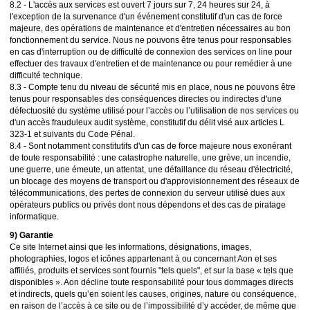
8.2 - L'accès aux services est ouvert 7 jours sur 7, 24 heures sur 24, à
l'exception de la survenance d'un événement constitutif d'un cas de force
majeure, des opérations de maintenance et d'entretien nécessaires au bon
fonctionnement du service. Nous ne pouvons être tenus pour responsables
en cas d'interruption ou de difficulté de connexion des services on line pour
effectuer des travaux d'entretien et de maintenance ou pour remédier à une
difficulté technique.
8.3 - Compte tenu du niveau de sécurité mis en place, nous ne pouvons être
tenus pour responsables des conséquences directes ou indirectes d'une
défectuosité du système utilisé pour l’accès ou l’utilisation de nos services ou
d'un accès frauduleux audit système, constitutif du délit visé aux articles L
323-1 et suivants du Code Pénal.
8.4 - Sont notamment constitutifs d'un cas de force majeure nous exonérant
de toute responsabilité : une catastrophe naturelle, une grève, un incendie,
une guerre, une émeute, un attentat, une défaillance du réseau d'électricité,
un blocage des moyens de transport ou d'approvisionnement des réseaux de
télécommunications, des pertes de connexion du serveur utilisé dues aux
opérateurs publics ou privés dont nous dépendons et des cas de piratage
informatique.
9) Garantie
Ce site Internet ainsi que les informations, désignations, images,
photographies, logos et icônes appartenant à ou concernant Aon et ses
affiliés, produits et services sont fournis "tels quels", et sur la base « tels que
disponibles ». Aon décline toute responsabilité pour tous dommages directs
et indirects, quels qu’en soient les causes, origines, nature ou conséquence,
en raison de l’accès à ce site ou de l’impossibilité d’y accéder, de même que